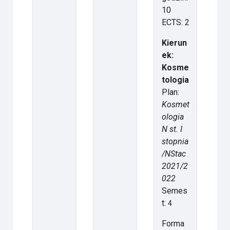
10
ECTS: 2
Kierun
ek:
Kosme
tologia
Plan:
Kosmet
ologia
N st. I
stopnia
/NStac
2021/2
022
Semes
t:
4
Forma