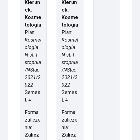
Kierun
Kierun
ek:
ek:
Kosme
Kosme
tologia
tologia
Plan:
Plan:
Kosmet
Kosmet
ologia
ologia
N st. I
N st. I
stopnia
stopnia
/NStac
/NStac
2021/2
2021/2
022
022
Semes
Semes
t:
t:
4
4
Forma
Forma
zalicze
zalicze
nia:
nia:
Zalicz
Zalicz