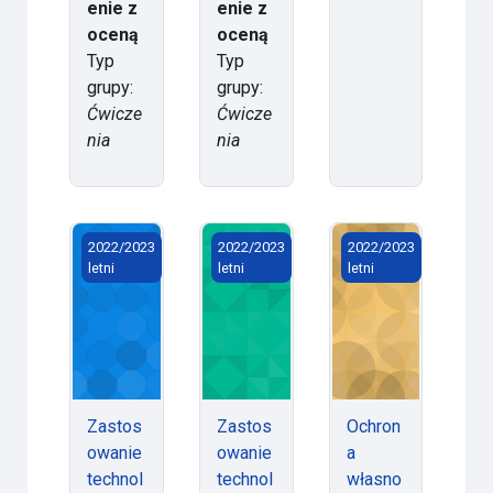
enie z
enie z
oceną
oceną
Typ
Typ
grupy:
grupy:
Ćwicze
Ćwicze
nia
nia
Zastosowanie technologii informacyjnych w naukach 
Zastosowanie technologii informacy
Ochrona własności i
2022/2023
2022/2023
2022/2023
letni
letni
letni
Zastos
Zastos
Ochron
owanie
owanie
a
technol
technol
własno