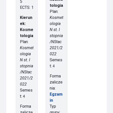
5
tologia
ECTS: 1
Plan:
Kierun
Kosmet
ek:
ologia
Kosme
N st. I
tologia
stopnia
Plan:
/NStac
Kosmet
2021/2
ologia
022
N st. I
Semes
stopnia
t:
4
/NStac
Forma
2021/2
zalicze
022
nia:
Semes
Egzam
t:
4
in
Forma
Typ
zalicze
grupy: