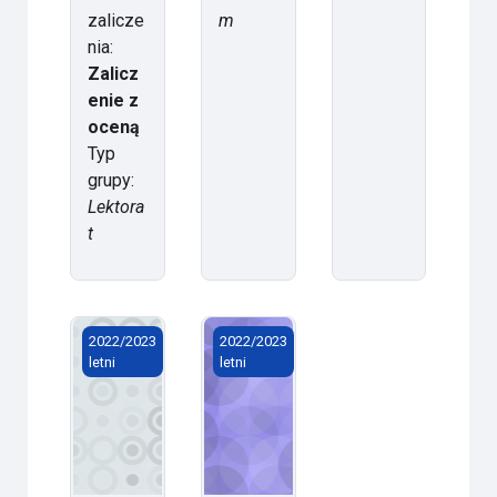
zalicze
m
nia:
Zalicz
enie z
oceną
Typ
grupy:
Lektora
t
Mikrobiologia z higieną
Dermatologia
2022/2023
2022/2023
letni
letni