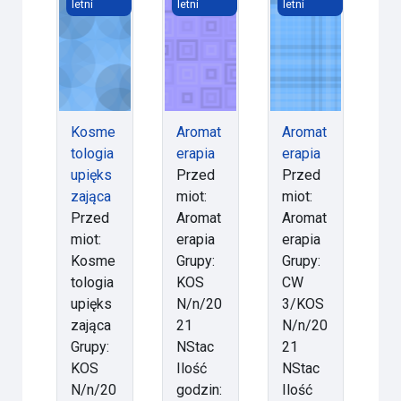
letni
letni
letni
Kosme
Aromat
Aromat
tologia
erapia
erapia
upięks
Przed
Przed
zająca
miot:
miot:
Przed
Aromat
Aromat
miot:
erapia
erapia
Kosme
Grupy:
Grupy:
tologia
KOS
CW
upięks
N/n/20
3/KOS
zająca
21
N/n/20
Grupy:
NStac
21
KOS
Ilość
NStac
N/n/20
godzin:
Ilość