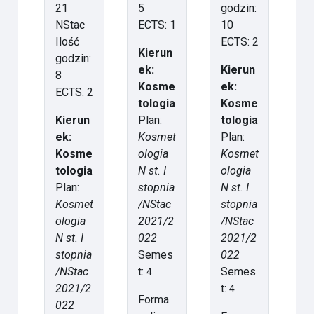
21
5
godzin:
NStac
ECTS: 1
10
Ilość
ECTS: 2
Kierun
godzin:
ek:
Kierun
8
Kosme
ek:
ECTS: 2
tologia
Kosme
Kierun
Plan:
tologia
ek:
Kosmet
Plan:
Kosme
ologia
Kosmet
tologia
N st. I
ologia
Plan:
stopnia
N st. I
Kosmet
/NStac
stopnia
ologia
2021/2
/NStac
N st. I
022
2021/2
stopnia
Semes
022
/NStac
t:
Semes
4
2021/2
t:
4
Forma
022