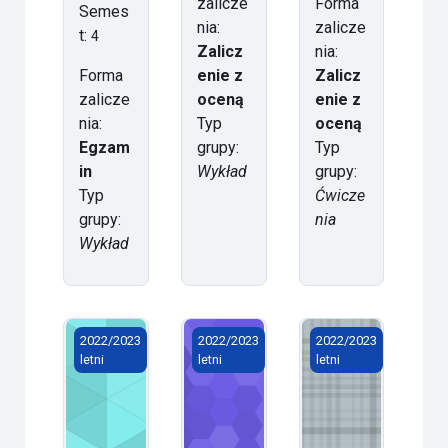
zalicze
Forma
Semes
nia:
zalicze
t:
4
Zalicz
nia:
Forma
enie z
Zalicz
zalicze
oceną
enie z
nia:
Typ
oceną
Egzam
grupy:
Typ
in
Wykład
grupy:
Typ
Ćwicze
grupy:
nia
Wykład
Aromaterapia
Aromaterapia
Zastosowanie techn
2022/2023
2022/2023
2022/2023
letni
letni
letni