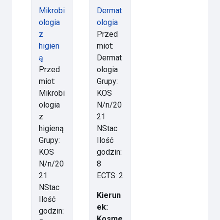
Mikrobi
Dermat
ologia
ologia
z
Przed
higien
miot:
ą
Dermat
Przed
ologia
miot:
Grupy:
Mikrobi
KOS
ologia
N/n/20
z
21
higieną
NStac
Grupy:
Ilość
KOS
godzin:
N/n/20
8
21
ECTS: 2
NStac
Kierun
Ilość
ek:
godzin:
Kosme