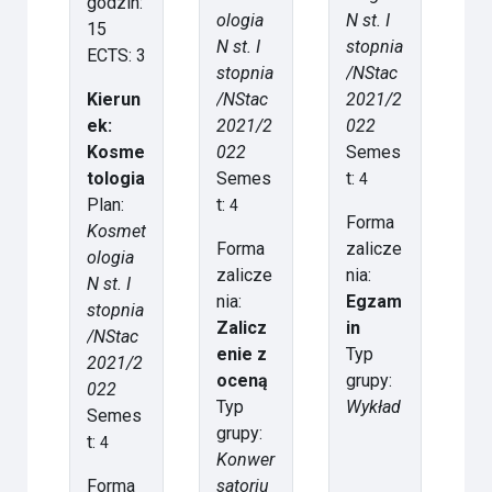
godzin:
ologia
N st. I
15
N st. I
stopnia
ECTS: 3
stopnia
/NStac
Kierun
/NStac
2021/2
ek:
2021/2
022
Kosme
022
Semes
tologia
Semes
t:
4
Plan:
t:
4
Forma
Kosmet
Forma
zalicze
ologia
zalicze
nia:
N st. I
nia:
Egzam
stopnia
Zalicz
in
/NStac
enie z
Typ
2021/2
oceną
grupy:
022
Typ
Wykład
Semes
grupy:
t:
4
Konwer
Forma
satoriu