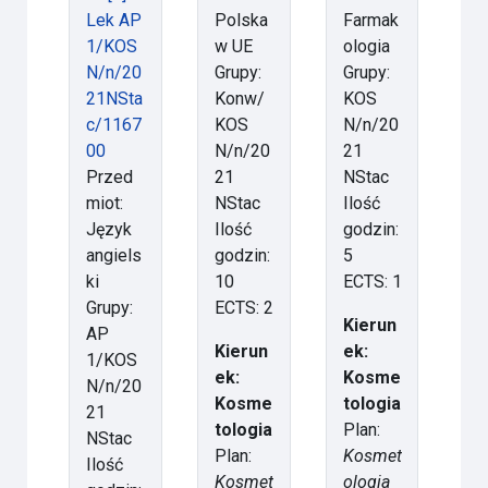
Lek AP
Polska
Farmak
1/KOS
w UE
ologia
N/n/20
Grupy:
Grupy:
21NSta
Konw/
KOS
c/1167
KOS
N/n/20
00
N/n/20
21
Przed
21
NStac
miot:
NStac
Ilość
Język
Ilość
godzin:
angiels
godzin:
5
ki
10
ECTS: 1
Grupy:
ECTS: 2
Kierun
AP
Kierun
ek:
1/KOS
ek:
Kosme
N/n/20
Kosme
tologia
21
tologia
Plan:
NStac
Plan:
Kosmet
Ilość
Kosmet
ologia