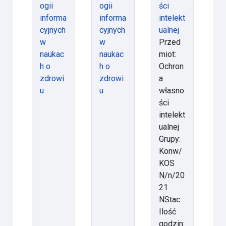
ogii
ogii
ści
informa
informa
intelekt
cyjnych
cyjnych
ualnej
w
w
Przed
naukac
naukac
miot:
h o
h o
Ochron
zdrowi
zdrowi
a
u
u
własno
ści
intelekt
ualnej
Grupy:
Konw/
KOS
N/n/20
21
NStac
Ilość
godzin: