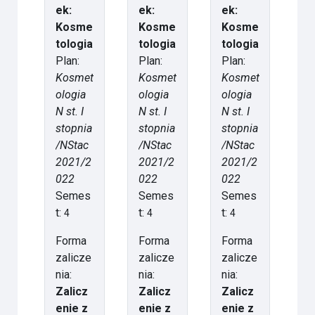
ek:
ek:
ek:
Kosme
Kosme
Kosme
tologia
tologia
tologia
Plan:
Plan:
Plan:
Kosmet
Kosmet
Kosmet
ologia
ologia
ologia
N st. I
N st. I
N st. I
stopnia
stopnia
stopnia
/NStac
/NStac
/NStac
2021/2
2021/2
2021/2
022
022
022
Semes
Semes
Semes
t:
t:
t:
4
4
4
Forma
Forma
Forma
zalicze
zalicze
zalicze
nia:
nia:
nia:
Zalicz
Zalicz
Zalicz
enie z
enie z
enie z