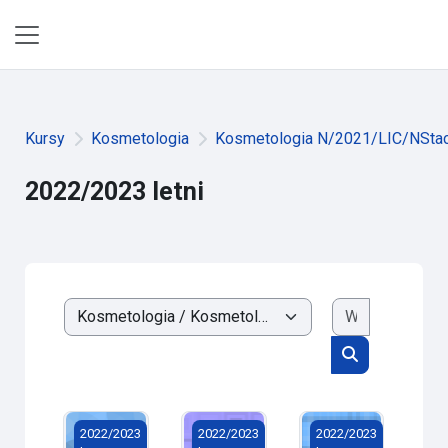
Przejdź do głównej zawartości
Panel boczny
Kursy
Kosmetologia
Kosmetologia N/2021/LIC/NStac
2022/2023 letni
Wyszukaj k
Kategorie kursów
Wyszukaj kur
Kosmetologia upiększająca
Aromaterapia
Aromaterapia
2022/2023
2022/2023
2022/2023