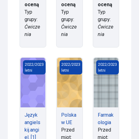
oceną
oceną
oceną
Typ
Typ
Typ
grupy:
grupy:
grupy:
Ćwicze
Ćwicze
Ćwicze
nia
nia
nia
Język angielskij.angiel. [1] Lek AP 1/KOS N/n/2021
Polska w UE
Farmakologia
2022/2023
2022/2023
2022/2023
letni
letni
letni
Język
Polska
Farmak
angiels
w UE
ologia
kij.angi
Przed
Przed
el. [1]
miot:
miot: