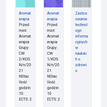
Aromat
Aromat
Zastos
erapia
erapia
owanie
Przed
Przed
technol
miot:
miot:
ogii
Aromat
Aromat
informa
erapia
erapia
cyjnych
Grupy:
Grupy:
w
CW
CW
naukac
2/KOS
1/KOS
h o
N/n/20
N/n/20
zdrowi
21
21
u
NStac
NStac
Ilość
Ilość
godzin:
godzin:
10
10
ECTS: 2
ECTS: 2