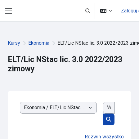
Przejdź do głównej zawartości
Zaloguj 
Przełącznik wyszukiwark
Panel boczny
Kursy
Ekonomia
ELT/Lic NStac lic. 3.0 2022/2023 zi
ELT/Lic NStac lic. 3.0 2022/2023
zimowy
Wyszukaj k
Kategorie kursów
Wyszukaj kur
Rozwiń wszystko