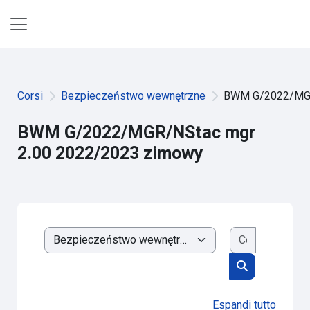
Vai al contenuto principale
Pannello laterale
Corsi
Bezpieczeństwo wewnętrzne
BWM G/2022/MGR
BWM G/2022/MGR/NStac mgr
2.00 2022/2023 zimowy
Cerca corsi
Categorie di corso
Cerca corsi
Espandi tutto